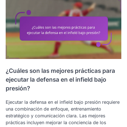
¿Cuáles son las mejores prácticas para
ejecutar la defensa en el infield bajo
presión?
Ejecutar la defensa en el infield bajo presión requiere
una combinación de enfoque, entrenamiento
estratégico y comunicación clara. Las mejores
prácticas incluyen mejorar la conciencia de los