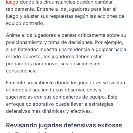
juego
donde las circunstancias pueden cambiar
rápidamente. Entrene a los jugadores para leer el
juego y ajustar sus respuestas según las acciones del
equipo contrario.
Anime a los jugadores a pensar críticamente sobre su
posicionamiento y toma de decisiones. Por ejemplo,
si un bateador muestra una tendencia a golpear hacia
el lado opuesto, los jugadores deben estar
preparados para mover sus posiciones en
consecuencia.
Fomente un ambiente donde los jugadores se sientan
cómodos discutiendo sus observaciones y
sugerencias con sus compañeros de equipo. Este
enfoque colaborativo puede llevar a estrategias
defensivas más dinámicas y efectivas.
Revisando jugadas defensivas exitosas