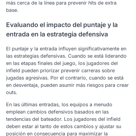
más cerca de la línea para prevenir hits de extra
base.
Evaluando el impacto del puntaje y la
entrada en la estrategia defensiva
El puntaje y la entrada influyen significativamente en
las estrategias defensivas. Cuando se está liderando
en las etapas finales del juego, los jugadores del
infield pueden priorizar prevenir carreras sobre
jugadas agresivas. Por el contrario, cuando se está
en desventaja, pueden asumir más riesgos para crear
outs.
En las últimas entradas, los equipos a menudo
emplean cambios defensivos basados en las
tendencias del bateador. Los jugadores del infield
deben estar al tanto de estos cambios y ajustar su
posición en consecuencia para maximizar la