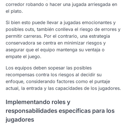
corredor robando o hacer una jugada arriesgada en
el plato.
Si bien esto puede llevar a jugadas emocionantes y
posibles outs, también conlleva el riesgo de errores y
permitir carreras. Por el contrario, una estrategia
conservadora se centra en minimizar riesgos y
asegurar que el equipo mantenga su ventaja o
empate el juego.
Los equipos deben sopesar las posibles
recompensas contra los riesgos al decidir su
enfoque, considerando factores como el puntaje
actual, la entrada y las capacidades de los jugadores.
Implementando roles y
responsabilidades específicas para los
jugadores