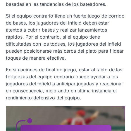
basadas en las tendencias de los bateadores.
Si el equipo contrario tiene un fuerte juego de corrido
de bases, los jugadores del infield deben estar
atentos a cubrir bases y realizar lanzamientos
rápidos. Por el contrario, si el equipo tiene
dificultades con los toques, los jugadores del infield
pueden posicionarse más cerca del plato para fildear
toques de manera efectiva.
En situaciones de final de juego, estar al tanto de las
fortalezas del equipo contrario puede ayudar a los
jugadores del infield a anticipar jugadas y reaccionar
en consecuencia, mejorando en última instancia el
rendimiento defensivo del equipo.