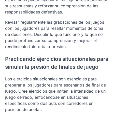
sus respuestas y reforzar su comprensión de las
responsabilidades defensivas.
Revisar regularmente las grabaciones de los juegos
con los jugadores para resaltar momentos de toma
de decisiones. Discutir lo que funcionó y lo que no
puede profundizar su comprensión y mejorar el
rendimiento futuro bajo presión.
Practicando ejercicios situacionales para
simular la presión de finales de juego
Los ejercicios situacionales son esenciales para
preparar a los jugadores para escenarios de final de
juego. Cree ejercicios que imiten la intensidad de un
juego cerrado, enfocándose en situaciones
específicas como dos outs con corredores en
posición de anotar.