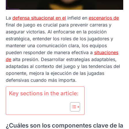
La
defensa situacional en el
infield en
escenarios de
final de juego es crucial para prevenir carreras y
asegurar victorias. Al enfocarse en la posición
estratégica, entender los roles de los jugadores y
mantener una comunicación clara, los equipos
pueden responder de manera efectiva a
situaciones
de
alta presión. Desarrollar estrategias adaptables,
adaptadas al contexto del juego y las tendencias del
oponente, mejora la ejecución de las jugadas
defensivas cuando más importa.
Key sections in the article:
¿Cuáles son los componentes clave de la