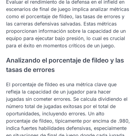
Evaluar el rendimiento de la defensa en el infield en
escenarios de final de juego implica analizar métricas
como el porcentaje de fildeo, las tasas de errores y
las carreras defensivas salvadas. Estas métricas
proporcionan información sobre la capacidad de un
equipo para ejecutar bajo presión, lo cual es crucial
para el éxito en momentos críticos de un juego.
Analizando el porcentaje de fildeo y las
tasas de errores
El porcentaje de fildeo es una métrica clave que
refleja la capacidad de un jugador para hacer
jugadas sin cometer errores. Se calcula dividiendo el
número total de jugadas exitosas por el total de
oportunidades, incluyendo errores. Un alto
porcentaje de fildeo, típicamente por encima de .980,
indica fuertes habilidades defensivas, especialmente
en situaciones de final de juego donde cada jugada