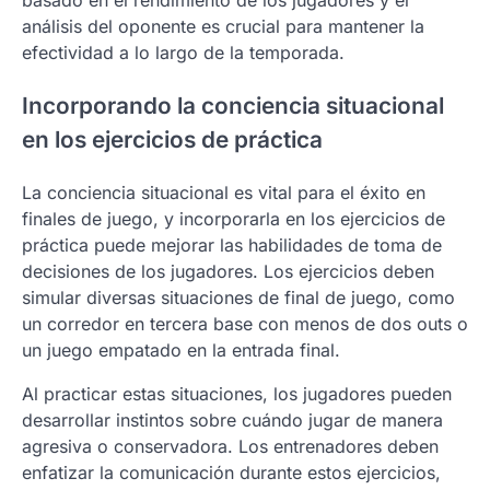
basado en el rendimiento de los jugadores y el
análisis del oponente es crucial para mantener la
efectividad a lo largo de la temporada.
Incorporando la conciencia situacional
en los ejercicios de práctica
La conciencia situacional es vital para el éxito en
finales de juego, y incorporarla en los ejercicios de
práctica puede mejorar las habilidades de toma de
decisiones de los jugadores. Los ejercicios deben
simular diversas situaciones de final de juego, como
un corredor en tercera base con menos de dos outs o
un juego empatado en la entrada final.
Al practicar estas situaciones, los jugadores pueden
desarrollar instintos sobre cuándo jugar de manera
agresiva o conservadora. Los entrenadores deben
enfatizar la comunicación durante estos ejercicios,